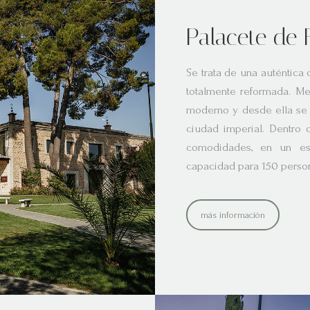
Palacete de 
Se trata de una auténtica
totalmente reformada. Mez
moderno y desde ella se 
ciudad imperial. Dentro d
comodidades, en un esp
capacidad para 150 perso
más información