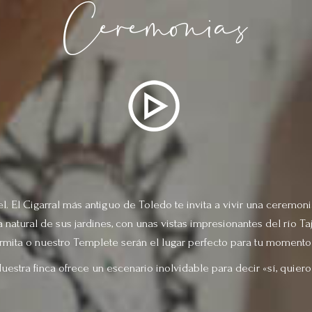
Ceremonias
. El Cigarral más antiguo de Toledo te invita a vivir una ceremon
natural de sus jardines, con unas vistas impresionantes del río Taj
rmita o nuestro Templete serán el lugar perfecto para tu momento
uestra finca ofrece un escenario inolvidable para decir «sí, quiero