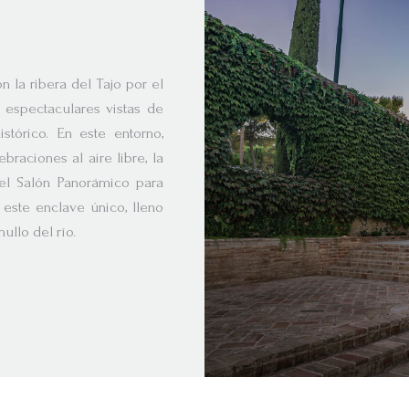
 la ribera del Tajo por el
 espectaculares vistas de
stórico. En este entorno,
braciones al aire libre, la
 el Salón Panorámico para
 este enclave único, lleno
llo del río.