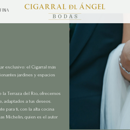
FINA
ar exclusivo: el Cigarral más
ionantes jardines y espacios
o la Terraza del Río, ofrecemos
re, adaptados a tus deseos.
 para ti, con la alta cocina
as Michelin, quien es el autor