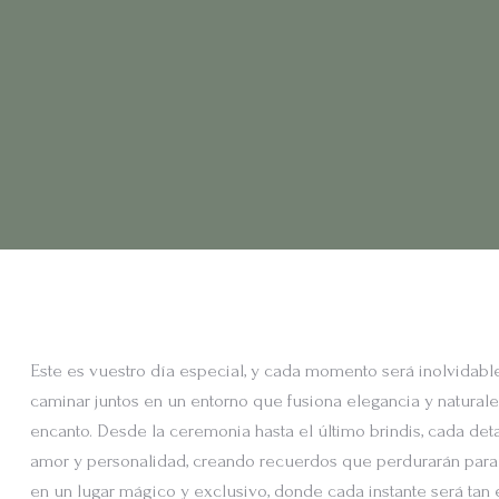
Este es vuestro día especial, y cada momento será inolvidabl
caminar juntos en un entorno que fusiona elegancia y natural
encanto. Desde la ceremonia hasta el último brindis, cada det
amor y personalidad, creando recuerdos que perdurarán para
en un lugar mágico y exclusivo, donde cada instante será ta