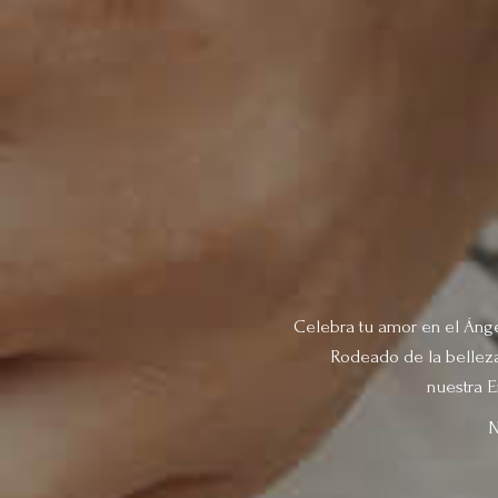
Celebra tu amor en el Ángel
Rodeado de la belleza 
nuestra E
N