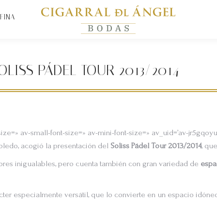
FINA
OLISS PÁDEL TOUR 2013/2014
size=» av-small-font-size=» av-mini-font-size=» av_uid=’av-jr5gqo
Toledo, acogió la presentación del
Soliss Pádel Tour 2013/2014
, qu
iores inigualables, pero cuenta también con gran variedad de
espac
rácter especialmente versátil, que lo convierte en un espacio idón