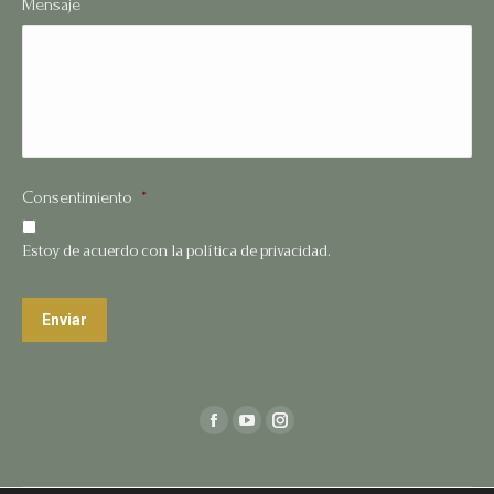
Mensaje
Consentimiento
*
Estoy de acuerdo con la política de privacidad.
Enviar
Find us on:
Facebook
YouTube
Instagram
page
page
page
opens
opens
opens