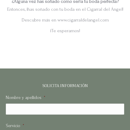
¿Alguna vez has soñado como sería tu boda perfecta?
Entonces, ¡has soñado con tu boda en el Cigarral del Ángel!
Descubre más en www.cigarraldelangel.com
¡Te esperamos!
SOLICITA INFORMACIÓN
Nombre y apellidos
*
No
Servicio
*