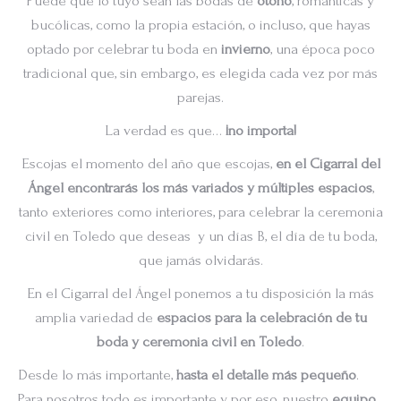
Puede que lo tuyo sean las bodas de
otoño
, románticas y
bucólicas, como la propia estación, o incluso, que hayas
optado por celebrar tu boda en
invierno
, una época poco
tradicional que, sin embargo, es elegida cada vez por más
parejas.
La verdad es que…
¡no importa!
Escojas el momento del año que escojas,
en el Cigarral del
Ángel encontrarás los más variados y múltiples espacios
,
tanto exteriores como interiores, para celebrar la ceremonia
civil en Toledo que deseas y un días B, el día de tu boda,
que jamás olvidarás.
En el Cigarral del Ángel ponemos a tu disposición la más
amplia variedad de
espacios para la celebración de tu
boda y ceremonia civil en Toledo
.
Desde lo más importante,
hasta el detalle más pequeño
.
Para nosotros todo es importante y por eso, nuestro
equipo