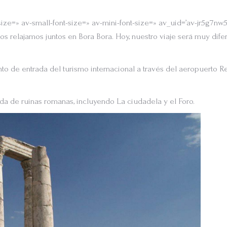
size=» av-small-font-size=» av-mini-font-size=» av_uid=’av-jr5g7n
os relajamos juntos en Bora Bora. Hoy, nuestro viaje será muy di
 de entrada del turismo internacional a través del aeropuerto Re
 de ruinas romanas, incluyendo La ciudadela y el Foro.