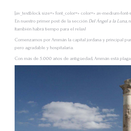
[av_textblock size=» font_color=» color=» av-medium-font-
En nuestro primer post de la sección
Del Ángel a la Luna,
n
¡también habrá tiempo para el relax!
Comenzamos por Ammán la capital jordana y principal punto
pero agradable y hospitalaria.
Con más de 5.000 años de antigüedad, Ammán está plagada