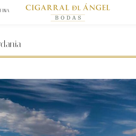
FINA
rdania