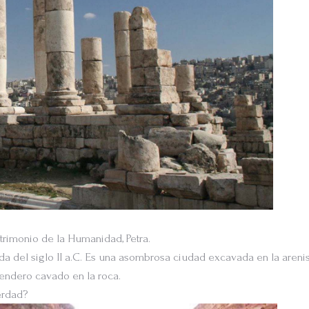
rimonio de la Humanidad, Petra.
ada del siglo II a.C. Es una asombrosa ciudad excavada en la areni
sendero cavado en la roca.
erdad?