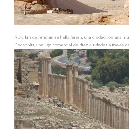
A 50 km de Ammán se halla Jerash, una ciudad romana muy 
Decápolis, una liga comercial de diez ciudades a través d