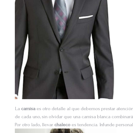
La
camisa
es otro detalle al que debemos prestar atención
de cada uno, sin olvidar que una camisa blanca combinará 
Por otro lado, llevar
chaleco
es tendencia. Infunde persona