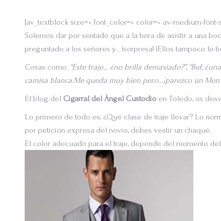
[av_textblock size=» font_color=» color=» av-medium-font-
Solemos dar por sentado que a la hora de asistir a una bod
preguntado a los señores y… ¡sorpresa! ¡Ellos tampoco lo ti
Cosas como:
“Este traje… ¿no brilla demasiado?”
,
“Buf, ¿un
camisa blanca.Me queda muy bien pero…¡parezco un Men i
El blog del
Cigarral del Ángel Custodio
en Toledo, os desv
Lo primero de todo es, ¿Qué clase de traje llevar? Lo norm
por petición expresa del novio, debes vestir un chaqué.
El color adecuado para el traje, depende del momento del