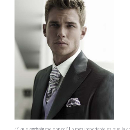
¿Y qué
corbata
me pongo? Lo más importante es que la cor