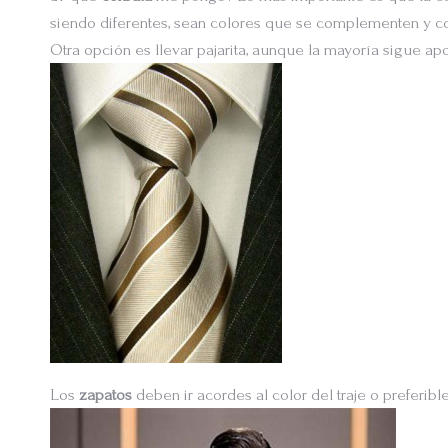
siendo diferentes, sean colores que se complementen y con
Otra opción es llevar pajarita, aunque la mayoría sigue ap
Los
zapatos
deben ir acordes al color del traje o preferib