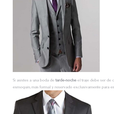
Si asistes a una boda de
tarde-noche
el traje debe ser de 
esmoquin, más formal y reservado exclusivamente para e