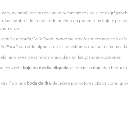
size=» av-small-font-size=» av-mini-font-size=» av_uid=’av-jr5gs6
a, los hombres lo tienen todo hecho con ponerse un traje y presen
enen claro!
a camisa morada?”
o
“¿Puedo ponerme zapatos marrones con este 
n Black!”
, son sólo algunas de las cuestiones que se plantean a la
ela las claves de la moda masculina en las grandes ocasiones.
al es vestir
traje de media etiqueta
, es decir, un traje de chaqueta
 día. Para una
boda de día
, decídete por colores claros como gris