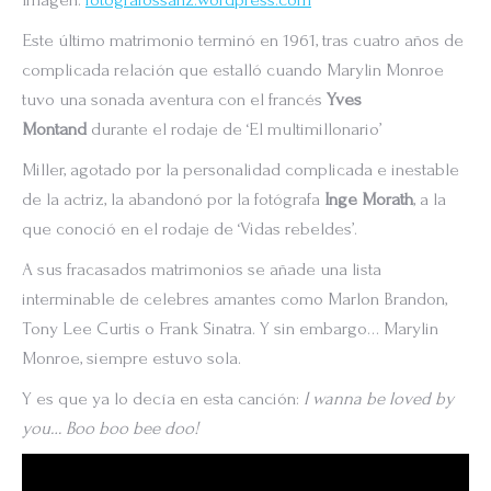
Este último matrimonio terminó en 1961, tras cuatro años de
complicada relación que estalló cuando Marylin Monroe
tuvo una sonada aventura con el francés
Yves
Montand
durante el rodaje de ‘El multimillonario’
Miller, agotado por la personalidad complicada e inestable
de la actriz, la abandonó por la fotógrafa
Inge Morath
, a la
que conoció en el rodaje de ‘Vidas rebeldes’.
A sus fracasados matrimonios se añade una lista
interminable de celebres amantes como Marlon Brandon,
Tony Lee Curtis o Frank Sinatra. Y sin embargo… Marylin
Monroe, siempre estuvo sola.
Y es que ya lo decía en esta canción:
I wanna be loved by
you… Boo boo bee doo!