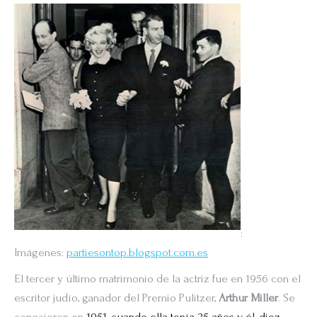
:
Imágenes:
partiesontop.blogspot.com.es
El tercer y último matrimonio de la actriz fue en 1956 con el
escritor judío, ganador del Premio Pulitzer,
Arthur Miller
. Se
conocieron en
1951, cuando ella tenía 25 años y él, diez