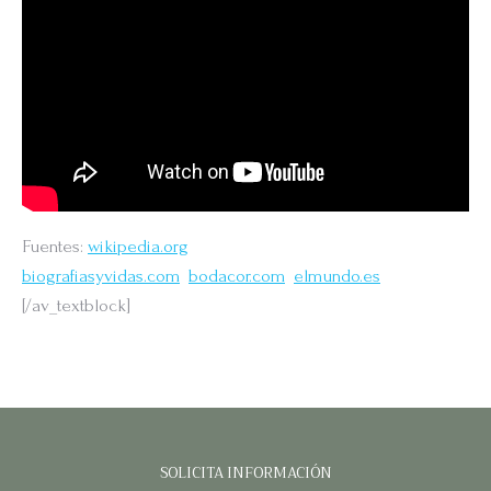
Fuentes:
wikipedia.org
biografiasyvidas.com
bodacor.com
elmundo.es
[/av_textblock]
SOLICITA INFORMACIÓN