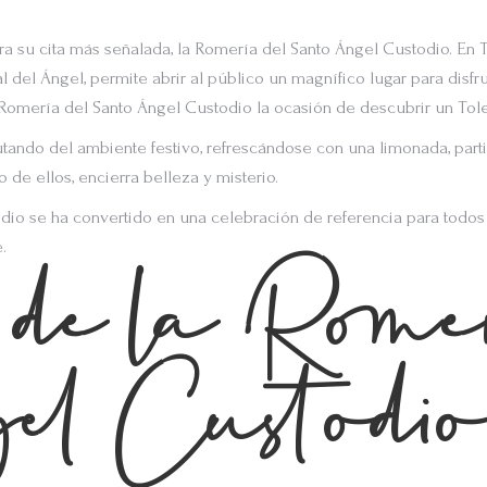
a su cita más señalada, la Romería del Santo Ángel Custodio. En T
l del Ángel, permite abrir al público un magnífico lugar para disf
 Romería del Santo Ángel Custodio la ocasión de descubrir un Tole
utando del ambiente festivo, refrescándose con una limonada, part
 de ellos, encierra belleza y misterio.
dio se ha convertido en una celebración de referencia para todos 
.
de la Romer
el Custodi