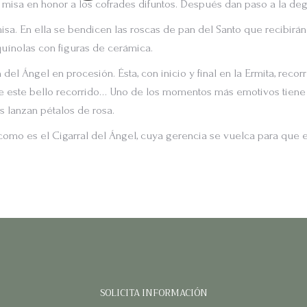
misa en honor a los cofrades difuntos. Después dan paso a la degu
. En ella se bendicen las roscas de pan del Santo que recibirán l
quínolas con figuras de cerámica.
 del Ángel en procesión. Ésta, con inicio y final en la Ermita, reco
de este bello recorrido… Uno de los momentos más emotivos tiene lu
es lanzan pétalos de rosa.
co como es el Cigarral del Ángel, cuya gerencia se vuelca para que 
SOLICITA INFORMACIÓN