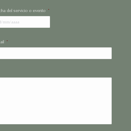
cha del servicio o evento
*
ail
*