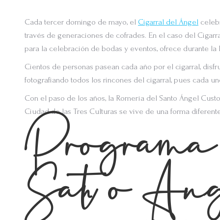
Cada tercer domingo de mayo, el
Cigarral del Ángel
celebr
través de generaciones de cofrades. En el caso del Cigarra
para la celebración de bodas y eventos, ofrece durante la
Cientos de personas pasean cada año por el cigarral, disfr
fotografiando todos los rincones del cigarral, pues cada uno
Con el paso de los años, la Romería del Santo Ángel Custo
Ciudad de las Tres Culturas se vive de una forma diferente
Programa 
Santo Áng