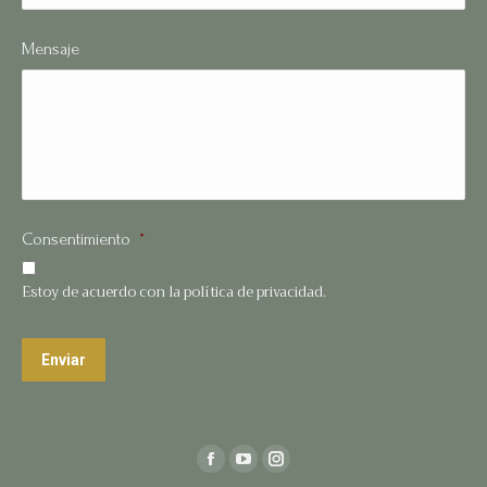
Mensaje
Consentimiento
*
Estoy de acuerdo con la política de privacidad.
Enviar
Find us on:
Facebook
YouTube
Instagram