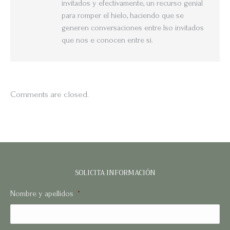
invitados y efectivamente, un recurso genial
para romper el hielo, haciendo que se
generen conversaciones entre lso invitados
que nos e conocen entre si.
Comments are closed.
SOLICITA INFORMACIÓN
Nombre y apellidos
*
No