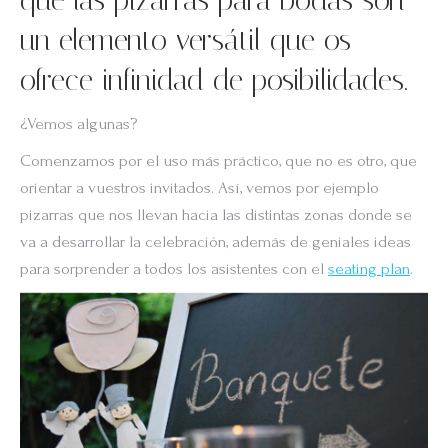
que las pizarras para bodas son
un elemento versátil que os
ofrece infinidad de posibilidades.
¿Vemos algunas?
Comenzamos por el uso más práctico, que no es otro, que
orientar a vuestros invitados. Así, vemos por ejemplo
pizarras que nos llevan hacia las distintas zonas donde se
va a desarrollar la celebración, además de geniales ideas
para sorprender a todos los asistentes con el
seating plan
.