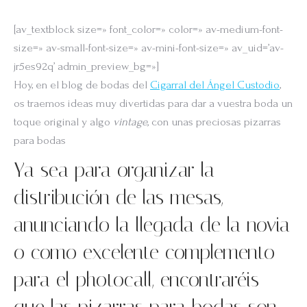
[av_textblock size=» font_color=» color=» av-medium-font-
size=» av-small-font-size=» av-mini-font-size=» av_uid=’av-
jr5es92q’ admin_preview_bg=»]
Hoy, en el blog de bodas del
Cigarral del Ángel Custodio
,
os traemos ideas muy divertidas para dar a vuestra boda un
toque original y algo
vintage,
con unas preciosas pizarras
para bodas
Ya sea para organizar la
distribución de las mesas,
anunciando la llegada de la novia
o como excelente complemento
para el photocall, encontraréis